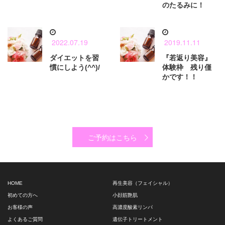
のたるみに！
2022.07.19
2019.11.11
ダイエットを習
『若返り美容』
慣にしよう(^^)/
体験枠 残り僅
かです！！
ご予約はこちら
HOME
再生美容（フェイシャル）
初めての方へ
小顔筋艶肌
お客様の声
高濃度酸素リンパ
よくあるご質問
遺伝子トリートメント