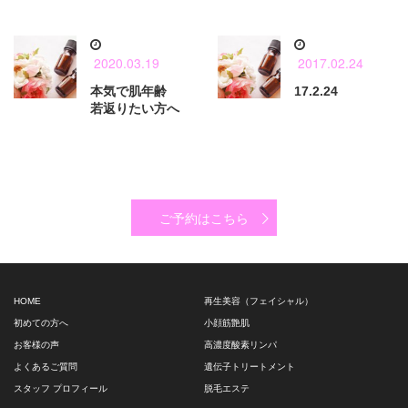
2020.03.19
2017.02.24
本気で肌年齢
17.2.24
若返りたい方へ
ご予約はこちら
HOME
再生美容（フェイシャル）
初めての方へ
小顔筋艶肌
お客様の声
高濃度酸素リンパ
よくあるご質問
遺伝子トリートメント
スタッフ プロフィール
脱毛エステ