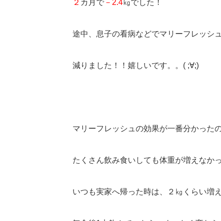
２
カ月で
－2.4
㎏でした！
途中、息子の看病などでマリーフレッシュ飲
減りました！！嬉しいです。。( ;∀;)
マリーフレッシュの効果が一番分かった
たくさん飲み食いしても体重が増えなかった事
いつも実家へ帰った時は、２㎏くらい増