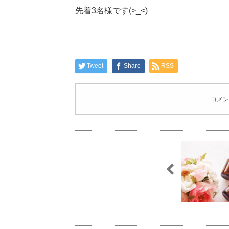
先着3名様です(>_<)
Tweet
Share
RSS
コメン