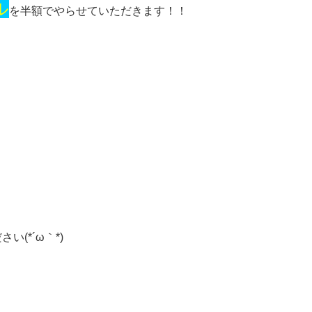
ル
を半額でやらせていただきます！！
(*´ω｀*)