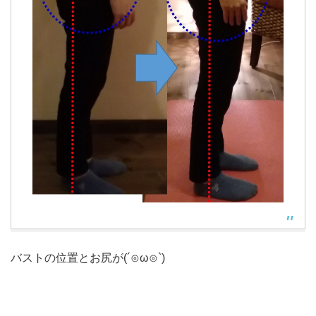
バストの位置とお尻が(´⊙ω⊙`)