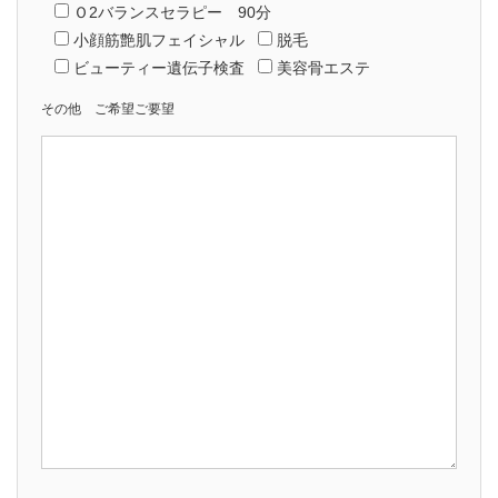
Ｏ2バランスセラピー 90分
小顔筋艶肌フェイシャル
脱毛
ビューティー遺伝子検査
美容骨エステ
その他 ご希望ご要望