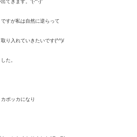
ます。”(-“”-)”
りですが私は自然に逆らって
り入れていきたいです(^^)/
ました。
ッカポッカになり