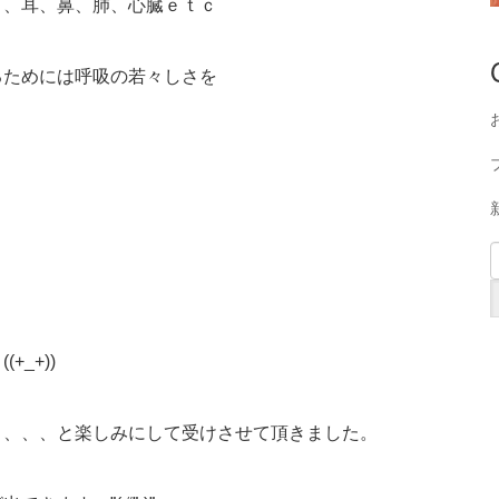
目、耳、鼻、肺、心臓ｅｔｃ
るためには呼吸の若々しさを
_+))
う、、、と楽しみにして受けさせて頂きました。