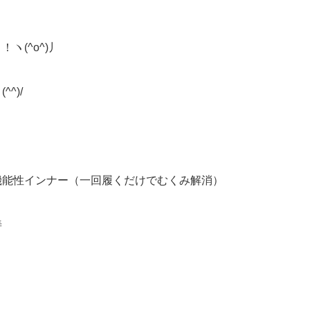
(^o^)丿
^)/
機能性インナー（一回履くだけでむくみ解消）
善