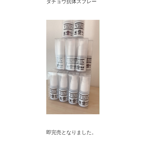
ダチョウ抗体スプレー
即完売となりました。