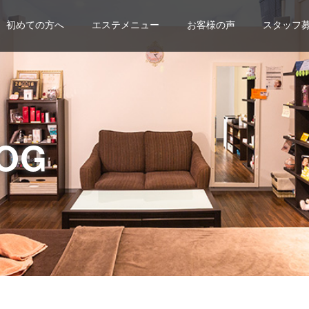
初めての方へ
エステメニュー
お客様の声
スタッフ
OG