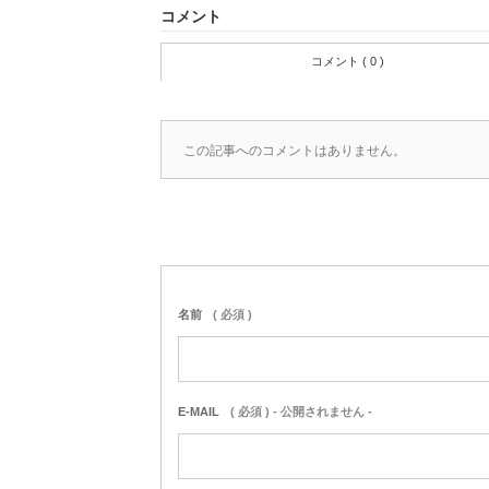
コメント
コメント ( 0 )
この記事へのコメントはありません。
名前
( 必須 )
E-MAIL
( 必須 ) - 公開されません -