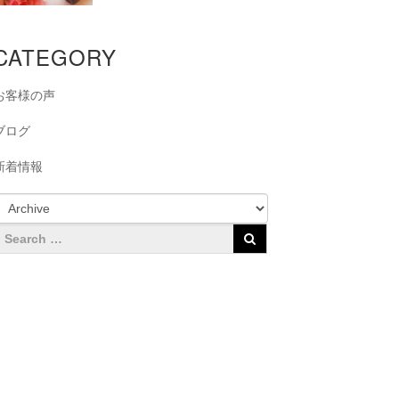
CATEGORY
お客様の声
ブログ
新着情報