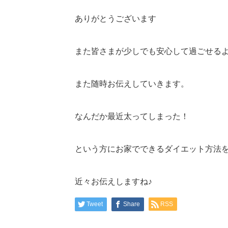
ありがとうございます
また皆さまが少しでも安心して過ごせる
また随時お伝えしていきます。
なんだか最近太ってしまった！
という方にお家でできるダイエット方法
近々お伝えしますね♪
Tweet
Share
RSS