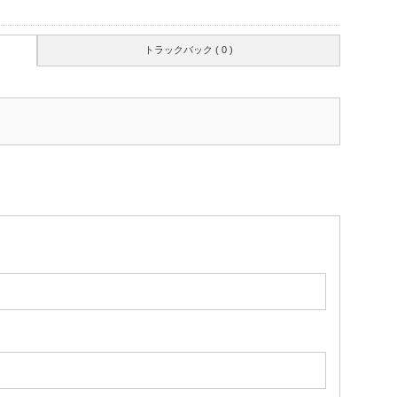
トラックバック ( 0 )