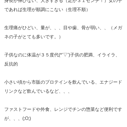
身長が伸びない、大きすぎる（足が３１センチ！）女の子
であれば生理が順調にこない（生理不順）
生理痛がひどい、量が、、、目や歯、骨が弱い、、（メガ
ネの子がとても多いです。）
子供なのに体温が３５度代(*’▽’)子供の肥満、イライラ、
反抗的
小さい頃から市販のプロテインを飲んでいる、エナジード
リンクなど飲んでいるなど、、、
ファストフードや外食、レンジでチンの惣菜など便利です
が、、、(;O;)