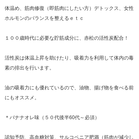
体温め、筋肉修復（即筋肉にしたい方）デトックス、女性
ホルモンのバランスを整えるｅｔｃ
１００歳時代に必要な貯筋成分に、赤松の活性炭配合！
活性炭は体温上昇を助けたり、吸着力を利用して体内の毒
素の排出を行います。
油の吸着力にも優れているので、油物、揚げ物を食べる前
にもオススメ。
＊バナナオレ味（５０代後半60代～必須）
認知予防、高血糖対策、サルコペニア肥満（筋肉が減少し