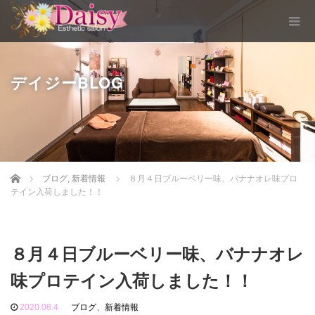
デイジーBLOG
Home
ブログ
,
新着情報
８月４日ブルーベリー味、バナナオレ味プロ
テイン入荷しました！！
８月４日ブルーベリー味、バナナオレ
味プロテイン入荷しました！！
2020.08.4
ブログ
、
新着情報