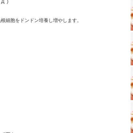
Дﾟ)
毛根細胞をドンドン培養し増やします。
」