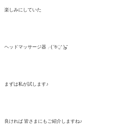
楽しみにしていた
ヘッドマッサージ器╭( ′ꈊੁ‵ )و ̑̑
まずは私が試します♪
良ければ 皆さまにもご紹介しますね♪