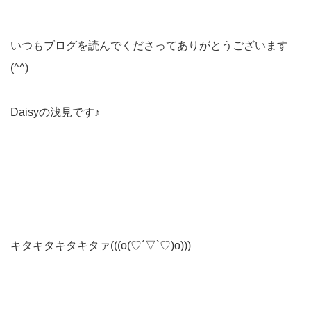
いつもブログを読んでくださってありがとうございます
(^^)
Daisyの浅見です♪
キタキタキタキタァ(((o(♡´▽`♡)o)))