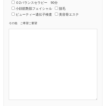
Ｏ2バランスセラピー 90分
小顔筋艶肌フェイシャル
脱毛
ビューティー遺伝子検査
美容骨エステ
その他 ご希望ご要望