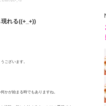
現れる((+_+))
る((+_+))
とうございます。
い何かが始まる時でもありますね。